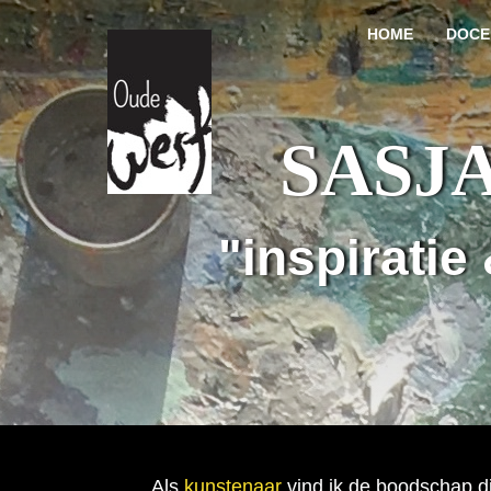
HOME
DOCE
SASJ
"inspiratie
Als
kunstenaar
vind ik de boodschap di