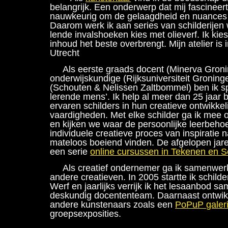
belangrijk. Een onderwerp dat mij fascineert
nauwkeurig om de gelaagdheid en nuances 
Daarom werk ik aan series van schilderijen w
lende invalshoeken kies met olieverf. Ik kies
inhoud het beste overbrengt. Mijn atelier is 
Utrecht
Als eerste graads docent (Minerva Groni
onderwijskundige (Rijksuniversiteit Groninge
(Schouten & Nelissen Zaltbommel) ben ik spe
lerende mens’. Ik help al meer dan 25 jaar
ervaren schilders in hun creatieve ontwikke
vaardigheden. Met elke schilder ga ik mee 
en kijken we waar de persoonlijke leerbehoef
individuele creatieve proces van inspiratie na
mateloos boeiend vinden. De afgelopen jare
een serie
online cursussen in Tekenen en S
Als creatief ondernemer ga ik samenwe
andere creatieven. In 2005 startte ik schild
Werf en jaarlijks verrijk ik het lesaanbod s
deskundig docententeam. Daarnaast ontwikk
andere kunstenaars zoals een
PoPuP
galer
groepsexposities.