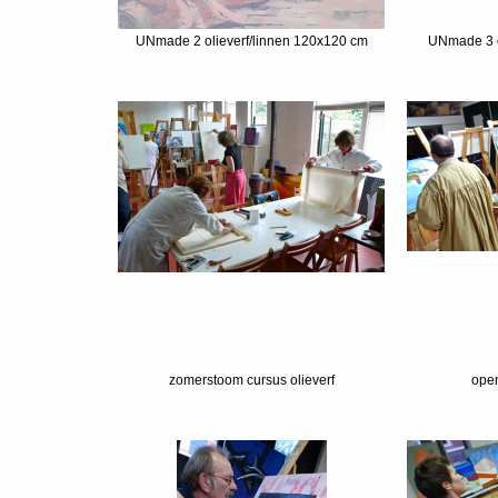
UNmade 2 olieverf/linnen 120x120 cm
UNmade 3 o
zomerstoom cursus olieverf
open