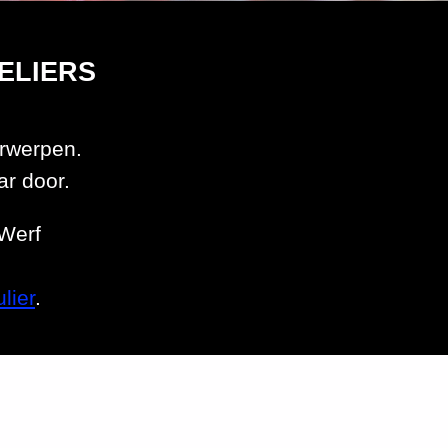
TELIERS
erwerpen.
ar door.
 Werf
lier
.