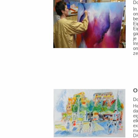
D
In
on
be
Ei
Ei
ga
je
In
on
ze
O
D
He
da
ei
el
ex
me
Di