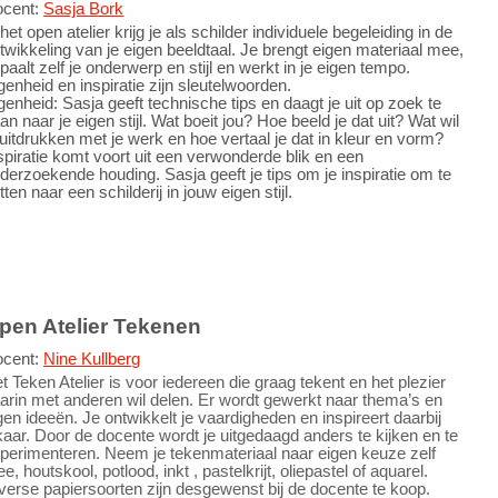
ocent:
Sasja Bork
 het open atelier krijg je als schilder individuele begeleiding in de
twikkeling van je eigen beeldtaal. Je brengt eigen materiaal mee,
paalt zelf je onderwerp en stijl en werkt in je eigen tempo.
genheid en inspiratie zijn sleutelwoorden.
genheid: Sasja geeft technische tips en daagt je uit op zoek te
an naar je eigen stijl. Wat boeit jou? Hoe beeld je dat uit? Wat wil
 uitdrukken met je werk en hoe vertaal je dat in kleur en vorm?
spiratie komt voort uit een verwonderde blik en een
derzoekende houding. Sasja geeft je tips om je inspiratie om te
tten naar een schilderij in jouw eigen stijl.
pen Atelier Tekenen
ocent:
Nine Kullberg
t Teken Atelier is voor iedereen die graag tekent en het plezier
arin met anderen wil delen. Er wordt gewerkt naar thema’s en
gen ideeën. Je ontwikkelt je vaardigheden en inspireert daarbij
kaar. Door de docente wordt je uitgedaagd anders te kijken en te
perimenteren. Neem je tekenmateriaal naar eigen keuze zelf
e, houtskool, potlood, inkt , pastelkrijt, oliepastel of aquarel.
verse papiersoorten zijn desgewenst bij de docente te koop.