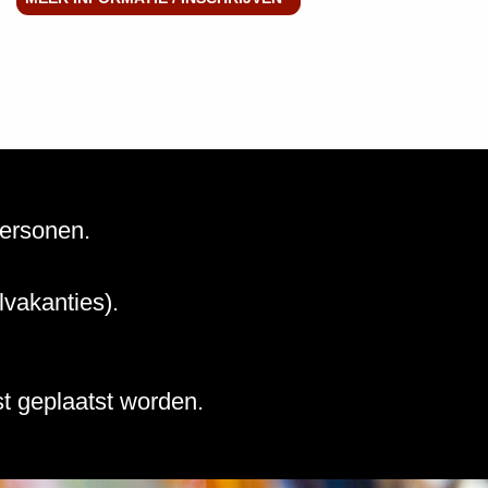
personen.
lvakanties).
st geplaatst worden.