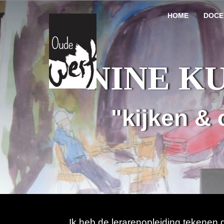
HOME
DOCE
NINE K
"kijken &
Ik heb de lerarenopleiding tekenen